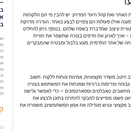
עד
– 
בי
 האתר ואת קהל היעד המדויק. יש להבין מי הם הלקוחות
את
ענה ואילו פעולות הם צפויים לבצע באתר. הגדרה מדויקת
בל
גיית עיצוב שמדברת בשפה שלהם. בנוסף, ניתן להחליט
ת – ואיך לארגן את הדפים בצורה שתשפר את חוויית
חב
ה של אתר התדמית, מונע בלבול ומבטיח שהמבקרים
של
הח
של
אמ
שה
וב
היטב משדר מקצועיות, אמינות ונוחות ללקוח. חשוב
הק
ת גבוהה ופריסות ברורות שמנחות את המשתמש בצורה
מחו
 — מחשבים, טאבלטים וסמארטפונים — כדי לאפשר גלישה
לקו
ווט פשוט מסייעים למבקר להתרכז בתוכן ולבצע את
צוב מקצועי ונגיש מגדילה את אמון המשתמשים, משפרת את
קר
23