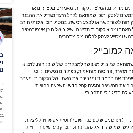
תים מדויקים, המלצות לקוחות, מאמרים מקצועיים או
משים לעסק. תוכן שמותאם לקהל היעד מגדיל את ההבנה
ת ליצור קשר או לבצע רכישה. בנוסף, תוכן איכותי תורם
ה שמגדיל את החשיפה של האתר ומביא לקוחות חדשים. שילוב של תוכן אינפורמטיבי
שתמש ומסייע לעסק לבלוט מול מתחרים.
 למובייל
בו
פת
ית. אתר שמותאם למובייל מאפשר למבקרים לגלוש בנוחות, למצוא
נג
ה מהירה, פריסות מותאמות, כפתורים נגישים וניווט
משפרת את ההמרות ומגבירה את האמון של הלקוחות. מעבר
בע
גביר את החשיפה והגעת קהל חדש. השקעה בחוויית
השמ
לם הדיגיטלי התחרותי.
ספ
האח
נית
בבי
הול ועדכונים שוטפים. חשוב להוסיף אפשרויות ליצירת
יות
שו שמישהו דואג להם. ניהול תוכן קבוע ושיפור חוויית
בי