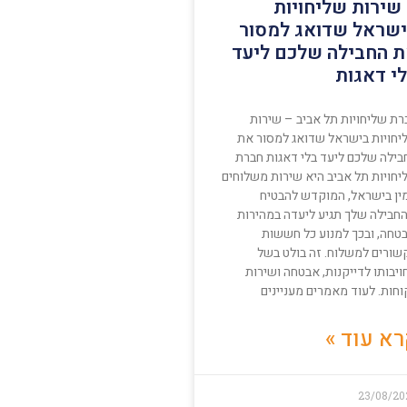
שירות שליחויות
שראל שדואג למסור
 החבילה שלכם ליעד
י דאגות
רת שליחויות תל אביב – שירות
יחויות בישראל שדואג למסור את
בילה שלכם ליעד בלי דאגות חברת
יחויות תל אביב היא שירות משלוחים
ין בישראל, המוקדש להבטיח
חבילה שלך תגיע ליעדה במהירות
בטחה, ובכך למנוע כל חששות
שורים למשלוח. זה בולט בשל
יבותו לדייקנות, אבטחה ושירות
חות. לעוד מאמרים מעניינים
א עוד »
23/08/20