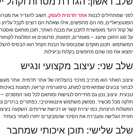
שלב ראשון: הגדרת מטרות וקהל י
לפני שמתחילים לבנות
אתר תדמית לעסק
, חשוב להגדיר את מטרות
הפוטנציאליים, מה הם מחפשים, אילו שאלות הם רוצים לקבל עליהן מ
של קהל היעד מאפשרת לתכנן את מבנה האתר, תוכן מותאם ואסטרט
על סוג התוכן שיוצג – מאמרים, תמונות, סרטונים או המלצות לקוחו
המשתמש. תכנון מוקדם שמבוסס על הבנת הקהל הוא הבסיס להצלח
ימצאו את מה שהם מחפשים בקלות וביעילות.
שלב שני: עיצוב מקצועי ונגיש
עיצוב האתר הוא מרכיב מרכזי בהצלחה של אתר תדמית. אתר מעוצב 
לבחור צבעים שמתאימים למותג, טיפוגרפיה קריאה, תמונות באיכו
טבעית. עיצוב נכון גם מתייחס לנגישות ומותאם לכל סוגי המסכים
חלקה מכל מכשיר. ממשק משתמש אינטואיטיבי, כפתורים ברורים וני
הפעולות הרצויות, כמו יצירת קשר או רכישת שירותים. השקעה בעי
חוויית הגלישה ומגבירה את הסיכוי שהמבקרים יחזרו לאתר בעתיד.
שלב שלישי: תוכן איכותי שמחבר