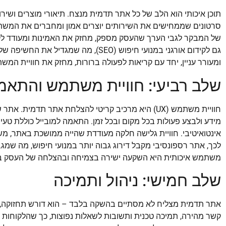
תוכן איכותי הוא הלב של כל אתר תדמית מנצח. תיאורי מוצרים ושירו
סרטונים שממחישים את השירותים יוצרים אמון ומחברים את המשת
של המבקר לגבי הערך שהעסק מספק, מחזק את האמינות ומעודד לקוחו
גם לקידום אורגני במנועי חיפוש (SEO), מ
ומעורר עניין, יחד עם קריאות לפעולה ברורות, מחזק את חוויית המ
שלב רביעי: חוויית משתמש והתאמה
חוויית משתמש (UX) היא מרכיב קריטי להצלחת אתר תדמ
מידע ולבצע פעולות בכל מקום ובכל זמן. התאמה למובייל כוללת טעינ
אינטואיטיבי. חוויית גלישה חלקה מעודדת שהייה ממושכת באתר, 
לכך, אתר רספונסיבי מקבל דירוג גבוה יותר במנועי חיפוש, מה שמ
משתמש איכותית היא השקעה ישירה בצמיחה ובהצלחה של העסק בעו
שלב חמישי: ניהול ותמיכה
אתר תדמית מצליח לא מסתיים בהשקה בלבד – הוא דורש תחזוקה, ני
קשר מהירה, תמיכה טכנית ותשובות לשאלות נפוצות, כך שהלקוחות ירגי