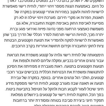
השוקקים של ירושלים, בהם כלי רכב מנווטים בעומס כבד לאורך
כל היום. באמצעות הצגת מספר זיהוי ייחודי, לוחית רישוי מאפשרת
לרשויות לזהות ולעקוב במהירות אחרי קטנועים במקרה של
תאונות, הפרות או מקרי חירום. מערכת זיהוי יעילה זו לא רק
מסייעת לאכיפת החוק באכיפת תקנות התעבורה, אלא גם
משמשת כאמצעי הרתעה מפני נהיגה פזיזה ואירועי פגע וברח.
יתרה מכך, לוחיות הרישוי תורמות לסדר הכללי של הדרך בכך שהן
מאפשרות לרשויות לפקח ולהסדיר את תנועת הקטנועים, הבטחת
ציות לחוקי התעבורה וקידום תחושת אחריות בקרב הרוכבים.
הימצאותה של לוחית רישוי גלויה על קטנוע משפרת את הנראות
עבור נהגים אחרים בכביש, ומקלה עליהם לזהות ולצפות את
תנועות הקטנועים בתנועה. ראות מוגברת זו מפחיתה את הסיכון
להתנגשות ומשפרת את הבטיחות הכללית בכבישים עבור רוכבי
קטנועים, הולכי רגל ונהגים אחרים. בנוסף, במקרה של עבירת
תנועה או תאונה שבה מעורב קטנוע, לוחית הרישוי מספקת מידע
חיוני שיכול לעזור לקבוע חבות ולהקל על הטיפול בתביעות ביטוח.
בסך הכל, התקנת לוחית רישוי על קטנועים בירושלים ממלאת
תפקיד חיוני ביצירת סביבה בטוחה ומסודרת יותר ברחובות