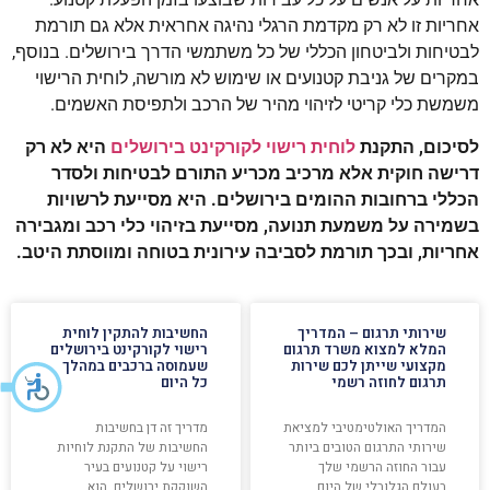
אחריות זו לא רק מקדמת הרגלי נהיגה אחראית אלא גם תורמת
לבטיחות ולביטחון הכללי של כל משתמשי הדרך בירושלים. בנוסף,
במקרים של גניבת קטנועים או שימוש לא מורשה, לוחית הרישוי
משמשת כלי קריטי לזיהוי מהיר של הרכב ולתפיסת האשמים.
לסיכום, התקנת
לוחית רישוי לקורקינט בירושלים
היא לא רק
דרישה חוקית אלא מרכיב מכריע התורם לבטיחות ולסדר
הכללי ברחובות ההומים בירושלים. היא מסייעת לרשויות
בשמירה על משמעת תנועה, מסייעת בזיהוי כלי רכב ומגבירה
אחריות, ובכך תורמת לסביבה עירונית בטוחה ומווסתת היטב.
שירותי תרגום – המדריך
החשיבות להתקין לוחית
המלא למצוא משרד תרגום
רישוי לקורקינט בירושלים
מקצועי שייתן לכם שירות
שעמוסה ברכבים במהלך
תרגום לחוזה רשמי
כל היום
המדריך האולטימטיבי למציאת
מדריך זה דן בחשיבות
שירותי התרגום הטובים ביותר
החשיבות של התקנת לוחיות
עבור החוזה הרשמי שלך
רישוי על קטנועים בעיר
בעולם הגלובלי של היום,
השוקקת ירושלים. הוא