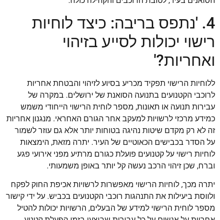
הסואנים בעיר, לטובת הרוכבים והקהילה כולה.
4. 'נתפס בריבה: כיצד לוחיות
רישוי יכולות לסייע בזיהוי
ואחריות?'
ללוחיות הרישוי תפקיד מכריע בסיוע לזיהוי והבטחת אחריות
לרוכבי הקטנועים בתנועה הסואנת של ירושלים. במקרה של
עבירות תנועה או תאונות, מספר לוחית הרישוי הייחודי משמש
כמידע מרכזי לרשויות למעקב אחר הגורם האחראי. מנגנון אחריות
זה לא רק מקדם שיטות נהיגה בטוחות יותר אלא גם עוזר לשמור
על הסדר בכבישים הכאוטיים של העיר. יתרה מזאת, הימצאות
לוחיות רישוי על קטנועים פועלת כגורם מרתיע מפני אירועי פגע
וברח, שכן זיהוי הרכב נעשה קל יותר באופן משמעותי.
יתרה מכך, לוחיות הרישוי מאפשרות לרשויות אכיפת החוק לפקח
ולווסת ביעילות את התנהגות רוכבי הקטנועים בכביש. על ידי קישור
מספר לוחית הרישוי למידע של הבעלים, הרשויות יכולות להטיל
אחריות על אנשים על כל עבירות שבוצעו בזמן הפעלת קטנוע.