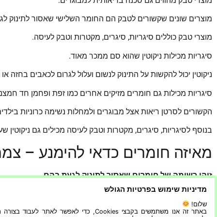
מוצרי טבק מהווים גם סכנה בריאותית למבוגרים.
מוצרים שונים שקשורים לטבק הם החומר השלישי שאסור לתינוק לגע
מוצרי טבק כוללים סיגריות, סיגרים, מקטרות וטבק לעיסה.
סיגריות מכילות ניקוטין שהוא סם ממכר מאוד.
ניקוטין יכול להקשות על התינוק לנשום ועלול לגרום לכאבים בחזה או
סיגריות מכילות גם חומרים מזיקים אחרים כמו זפת ופחמן חד חמצני
הקשורים לסרטן ריאות אצל מבוגרים ולמחלות נשימה כרוניות בילדים
בנוסף לסיגריות, סיגרים, מקטרות וטבק לעיסה מכילים גם ניקוטין שעל
מאיזה חומרים כדאי להימנע – צמח
זוהי רשימה של חומרים שאסור לתינוק לגעת בהם.
מדיניות שימוש בפרטיות הגולש
חפצים חדים: אלו עלולים לחתוך את עורו של התינוק ולגרום לפ
שלום!
נוזלים חמים: התינוק עלול לשרוף את עצמו מלגעת בו או לשתות
באתר זה אנו משתמשים בקבצי Cookies, כדי לאפשר לאתר לעבוד בצ
כימיקלים: זה יכול לגרום לכוויה כימית או לגירוי בעור.