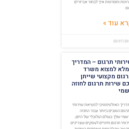
ונות וחסרונות איך לבחור אביזרים
ם
א עוד »
25/07/20
רותי תרגום – המדריך
לא למצוא משרד
גום מקצועי שייתן
ם שירות תרגום לחוזה
מי
דריך האולטימטיבי למציאת שירותי
גום הטובים ביותר עבור החוזה
שמי שלך בעולם הגלובלי של היום,
ותי תרגום חיוניים לעסקים שצריכים
קשר עם לקוחות ושותפים בשפות