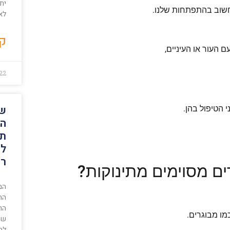
יתר
חשוב בהתפתחות שלנו.
לא
קר
ם העור או העיניים,
22
שי
 הטיפול בהן.
המ
תר
לכ
רש
ם מסוימים מתינוקות?
המ
התר
הר
מו מבוגרים.
שיר
לת