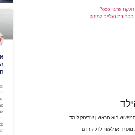
ת שיער oxo?
בבחירת נעליים לתינוק
אי
המ
חו
מת
בח
הא
ילד
מח
אבל
בש
מישוש הוא הראשון שתינוק לומד.
וטרד או לעזור לו להירדם.
הב