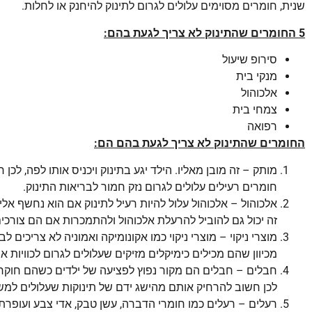
שנית, חומרים מסוימים עלולים לגרום לתינוק להיחנק או לחלות.
5 החומרים שהתינוק לא צריך לגעת בהם:
סירופ שיעול
מנקי בית
אלכוהול
צמחי בית
רפואה
החומרים שהתינוק לא צריך לגעת בהם הם:
מותק – זה מובן מאליו. הילד יגע בתינוק ויכניס אותו לפה, 
חומרים רעילים עלולים לגרום נזק חמור לבריאות התינוק.
אלכוהול – אלכוהול עלול להיות רעיל לתינוק אם הוא נחשף אליו
זה יכול גם להוביל להרעלת אלכוהול ולהתמכרות אם הם צורכים
מוצרי ניקוי – מוצרי ניקוי כמו אקונומיקה ואמוניה לא צריכים ל
מכיוון שהם מכילים כימיקלים מזיקים שעלולים לגרום לכוויות או
חבלים – חבלים הם מקור נפוץ לפציעה של ילדים כשהם חוקר
לכן חשוב להרחיק אותם מהישג ידם של תינוקות שעלולים למש
רעלים – רעלים כמו חומרי הדברה, עשן טבק, אדי צבע ועופרת 