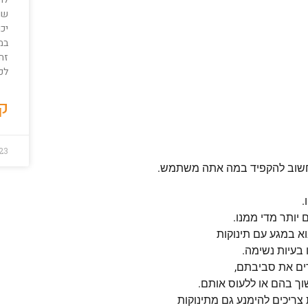
שונ
יכ
במ
זה
לכ
קר
23
לכן חשוב להקפיד במה אתה משתמש.
.
 יותר מדי ממנו.
בוא במגע עם תינוקות
 בעיות נשימה.
ים את סביבתם,
וך בהם או ללעוס אותם.
צריכים להימנע גם מתינוקות