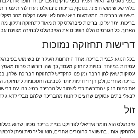
בפני פגעי מזג האוויר ועמיד בפני סדקים ושברים. זה הופך אותו לבחי
בלאי של שימוש חיצוני. בנוסף, בריכות פיברגלס נועדו להיות עמידות
בשימוש בבריכות. המשמעות היא שהם לא ייפגעו בקלות מהכימיקלים
בריכות. יתר על כן, בריכות פיברגלס קלות מאוד לתחזוקה ותיקון, מ
הארוך. כל הגורמים הללו הופכים את הפיברגלס לבחירה מצוינת עבור
דרישות תחזוקה נמוכות
בכל הנוגע לבניית בריכה, אחד היתרונות העיקריים בשימוש בפיברגלס
עמידות במיוחד ובנויות להחזיק מעמד, כך שהן דורשות פחות מאמץ ו
עסוקות שאין להן הרבה זמן פנוי להקדיש לתחזוקת הבריכה שלהן. בנ
בריכה אחרים, ולכן הן ידידותיות יותר לסביבה וחסכוניות לתחזוקה
את כמות הניקוי הנדרשת כדי לשמור על הבריכה במיטבה. עם דרישות 
לבעלי בתים עסוקים שרוצים ליהנות מהבריכה שלהם מבלי לדאוג לת
זול
פיברגלס הוא חומר אידיאלי לפרויקט בניית בריכה מכיוון שהוא בעלו
ולהתקין אותו. בהשוואה לחומרים אחרים, הוא זול יחסית וניתן לרכו