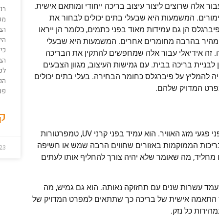
ור אלה שרוצים ליצור עיצוב בריכה ייחודי ומותאם אישית.
בני
גימורים. המשמעות היא שבעלי בתים יכולים לבחור את
מכ
הבנ
גלס הן גם עמידות מאוד בפני כתמים, כלומר הן ייראו
הית
ה מהיר בהרבה מחומרים אחרים. המשמעות היא שבעלי
כיצ
. זה אידיאלי עבור אלה שמחפשים להתקין את הבריכה
הב
לבניית בריכה בבית. עם גמישות העיצוב, מגוון הצבעים
לפו
ויה להמליץ על פיברגלס כחומר הבחירה. בעלי בתים יכולים
הני
מפרט המדויק שלהם.
פני
קר
פיברגלס הוא אחד החומרים האמינים ביותר בכל הקשור לעמידה בפני פגעי מזג האוויר. הוא עמיד בפני קרני UV, טמפרטורות
ר בריכות הממוקמות באזורים שחווים הרבה שמש או חשיפה
23
או מחליד, מה שאומר שלא יהיה צורך להחליף אותו לעתים
עמד עשרות שנים עם תחזוקה נאותה. הוא גם גמיש, מה
עבור התאמה אישית של בריכה כך שתתאים למפרט המדויק של
מהירות כל נזק.