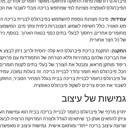
פיברגלס דורשות פחות תחזוקה ותחזוקה מאשר חומרים אחרים, מה שמ
הפיברגלס לאופציה מצוינת למי שמחפש בריכה מבלי לשבור את הכי
עמידות:
סיבה מצוינת נוספת להשתמש בפיברגלס לבניית בריכה היא 
מזג האוויר, כולל חשיפה לשמש, הצטברות כימית ונזקי מים. המשמע
מחומרים אחרים, ויחסוך לבעלי בתים כסף בטווח הארוך. בנוסף, ני
של כל חצר אחורית.
התקנה:
התקנת בריכת פיברגלס היא קלה יחסית ולרוב ניתן לבצע א
את הבריכה שלהם במהירות וללא הטרחה של התמודדות עם פרויקטי ב
ריפוד מותקן מראש, ומבטל את הצורך של בעלי בתים לקנות חומרים 
הכל, פיברגלס הוא חומר נהדר לבניית בריכה. זה בעלות נמוכה, עמי
על פיברגלס כחומר לבניית בריכה בבית בגלל המחיר הסביר, החוזק
לשבור את הכיס צריכים לשקול פיברגלס כאופציה.
גמישות של עיצוב
יתרון מרכזי של פיברגלס כחומר לבניית בריכה בבית הוא גמישות העיצ
וניתן להתאים אותן כך שיתאימו לגודל ולצורה המדויקת הרצויה לבע
שרוצה עיצוב בריכה ייחודי ומותאם אישית. גמישות עיצוב זו מאפשרת ג