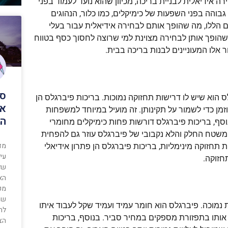
רה אידיאלית לבניית בריכה, מכיוון שהוא נועד לעמוד בפני
 גבוהה בפני השפעות של כימיקלים, כמו כלור, הנהוגים
 הללו, מה שהופך אותם לבחירה אידיאלית עבור בעלי
ה שהופך אותן לבחירה מצוינת למי שרוצה לחסוך כסף בטווח
 אלו המעוניינים לבנות בריכה בבית.
סג
 הוא שיש לו דרישות תחזוקה נמוכות. בריכות פיברגלס הן
או
זמן כדי לשמור על תקינותן. זה מועיל במיוחד למשפחות
הס
וסף, בריכות פיברגלס דורשות פחות כימיקלים מחומרי
. המשטח החלק והלא נקבובי של פיברגלס עוזר גם להפחית
מדר
תחזוקה מינימליות, בריכות פיברגלס הן פתרון אידיאלי
עיצ
חזוקה.
של
הא
מקי
שהם
ת נמוכה. פיברגלס הוא חומר עמיד ועמיד שקל לעבוד איתו
לה
ש אותו בתפזורת מספקים במחיר סביר. בנוסף, בריכות
הצ