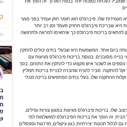
וביל לעלויות נמוכות יותר בטווח הארוך. זה הופך את
הפנ
ס.
קר
העמידות שלו. פיברגלס הוא חומר חזק ועמיד בפני פגעי
ות היא שבריכת פיברגלס תחזיק מעמד זמן רב יותר
תן להתאים בריכות פיברגלס כך שיתאימו למראה ולתחושה
23
ותה ביום אחד. המשמעות היא שבעלי בתים יכולים להתקין
נייה מסובכים. בנוסף, בריכות פיברגלס מגיעות עם
נוספים או לשכור איש מקצוע כדי להתקין את התוחם. בסך
ד וקל להתקנה. סביר להניח שחברה לבניית בריכות תמליץ
 וקלות ההתקנה שלו. בעלי בתים המחפשים בריכה מבלי
בנ
מי
מכ
פו
וב שלו. בריכות פיברגלס מגיעות במגוון צורות וגדלים,
ל הבית. זה הופך את בריכות הפיברגלס למושלמות למי
של
ם לכלול תכונות יצירתיות, כגון עיקולים, מדרגות וספסלים