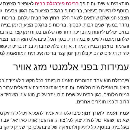
מותאמים אישית. זה הופך
בריכת פיברגלס בבית
לאופציה מצוינת עב
בנוסף לגמישות בעיצוב, בריכות פיברגלס מציעות גם מגוון צבעים ו
הצבע המושלם שיתאים לשאר חלקי החוץ של הבית שלהם. בריכות פיבר
נהדר במשך שנים רבות. לבסוף, בריכות פיברגלס מציעות זמן בניי
בתים יכולים ליהנות מהבריכה החדשה שלהם בטווח זמן קצר בהרבה
שלהם ומוכנה לשימוש במהירות. בסך הכל, פיברגלס הוא חומר מצוין 
והגימורים וזמן הבנייה המהיר, אין זה פלא שחברת בניית בריכות עש
להיות רגועים שהם יקבלו תוך זמן קצר בריכה איכותית המותאמת ל
עמידות בפני אלמנטי מזג אוויר
קיצוניות ואפילו מים מלוחים. זה הופך אותו לבחירה אידיאלית עבו
למים מלוחים, כגון בתים על שפת הים. יתר על כן, הוא אינו משחיד 
קרובות כמו חומרים אחרים.
עמיד ועמיד לאורך זמן:
פיברגלס הוא עמיד להפליא ויכול להחזיק מ
שאומר שהוא יכול להיות יצוק לכל צורה. זה הופך אותו לאידיאלי 
בעל בית. בנוסף, קל לתיקון ולתחזוקה של פיברגלס, כך שניתן לתקן ב